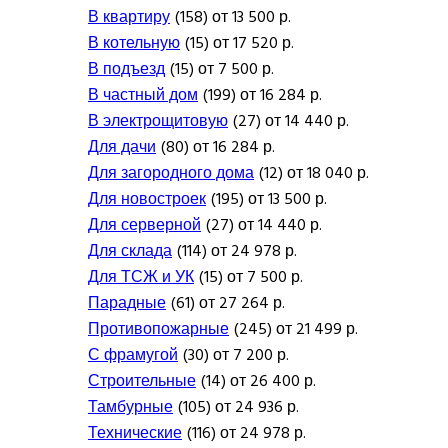
В квартиру
(158) от 13 500 р.
В котельную
(15) от 17 520 р.
В подъезд
(15) от 7 500 р.
В частный дом
(199) от 16 284 р.
В электрощитовую
(27) от 14 440 р.
Для дачи
(80) от 16 284 р.
Для загородного дома
(12) от 18 040 р.
Для новостроек
(195) от 13 500 р.
Для серверной
(27) от 14 440 р.
Для склада
(114) от 24 978 р.
Для ТСЖ и УК
(15) от 7 500 р.
Парадные
(61) от 27 264 р.
Противопожарные
(245) от 21 499 р.
С фрамугой
(30) от 7 200 р.
Строительные
(14) от 26 400 р.
Тамбурные
(105) от 24 936 р.
Технические
(116) от 24 978 р.