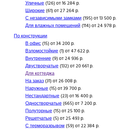
Уличные
(126) от 16 284 р.
Широкие
(61) от 27 264 р.
С независимыми замками
(195) от 13 500 р.
Для влажных помещений
(114) от 24 978 р.
По конструкции
В офис
(15) от 34 200 р.
Взломостойкие
(1) от 47 622 р.
Внутренние
(9) от 24 936 р.
Двустворчатые
(132) от 20 661 р.
Для коттеджа
На заказ
(31) от 26 008 р.
Наружные
(15) от 39 700 р.
Нестандартные
(23) от 16 400 р.
Одностворчатые
(665) от 7 200 р.
Полуторные
(15) от 25 100 р.
Решетчатые
(5) от 25 493 р.
С терморазрывом
(59) от 22 384 р.