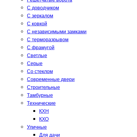
Решетчатые ворота
С доводчиком
С зеркалом
С ковкой
С независимыми замками
С терморазрывом
С фрамугой
Светлые
Серые
Со стеклом
Современные двери
Строительные
Тамбурные
Технические
КХН
КХО
Уличные
Для дачи