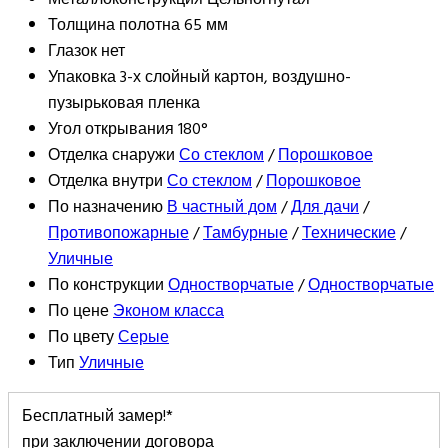
Толщина полотна
65 мм
Глазок
нет
Упаковка
3-х слойный картон, воздушно-
пузырьковая пленка
Угол открывания
180°
Отделка снаружи
Со стеклом
/
Порошковое
Отделка внутри
Со стеклом
/
Порошковое
По назначению
В частный дом
/
Для дачи
/
Противопожарные
/
Тамбурные
/
Технические
/
Уличные
По конструкции
Одностворчатые
/
Одностворчатые
По цене
Эконом класса
По цвету
Серые
Тип
Уличные
Бесплатный замер!*
при заключении договора