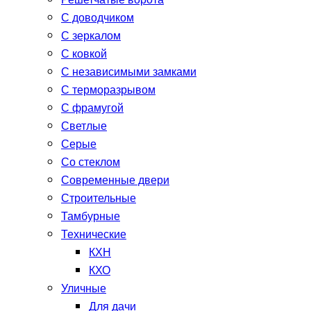
Решетчатые ворота
С доводчиком
С зеркалом
С ковкой
С независимыми замками
С терморазрывом
С фрамугой
Светлые
Серые
Со стеклом
Современные двери
Строительные
Тамбурные
Технические
КХН
КХО
Уличные
Для дачи