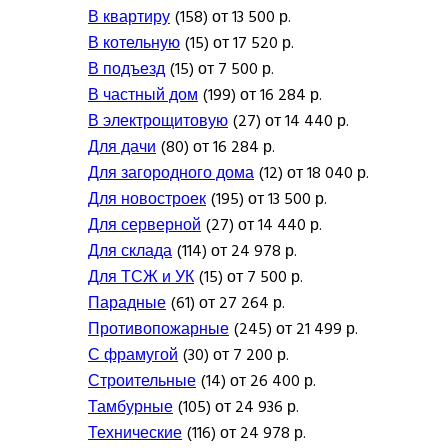
В квартиру
(158) от 13 500 р.
В котельную
(15) от 17 520 р.
В подъезд
(15) от 7 500 р.
В частный дом
(199) от 16 284 р.
В электрощитовую
(27) от 14 440 р.
Для дачи
(80) от 16 284 р.
Для загородного дома
(12) от 18 040 р.
Для новостроек
(195) от 13 500 р.
Для серверной
(27) от 14 440 р.
Для склада
(114) от 24 978 р.
Для ТСЖ и УК
(15) от 7 500 р.
Парадные
(61) от 27 264 р.
Противопожарные
(245) от 21 499 р.
С фрамугой
(30) от 7 200 р.
Строительные
(14) от 26 400 р.
Тамбурные
(105) от 24 936 р.
Технические
(116) от 24 978 р.