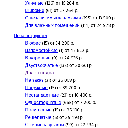
Уличные
(126) от 16 284 р.
Широкие
(61) от 27 264 р.
С независимыми замками
(195) от 13 500 р.
Для влажных помещений
(114) от 24 978 р.
По конструкции
В офис
(15) от 34 200 р.
Взломостойкие
(1) от 47 622 р.
Внутренние
(9) от 24 936 р.
Двустворчатые
(132) от 20 661 р.
Для коттеджа
На заказ
(31) от 26 008 р.
Наружные
(15) от 39 700 р.
Нестандартные
(23) от 16 400 р.
Одностворчатые
(665) от 7 200 р.
Полуторные
(15) от 25 100 р.
Решетчатые
(5) от 25 493 р.
С терморазрывом
(59) от 22 384 р.